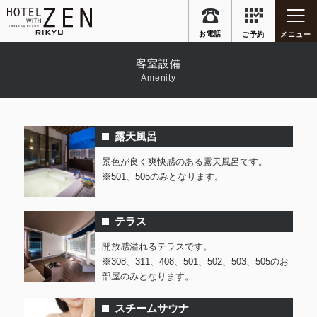
フードメニュー
メンバー特典
客室設備
Amenity
アクセス
お知らせ
ご要望＆解決
よくあるご質問
露天風呂
景色が良く爽快感のある露天風呂です。
※501、505のみとなります。
お店に電話する
047-497-7077
テラス
開放感溢れるテラスです。
※308、311、408、501、502、503、505のお
フォームから予約を申し込む
部屋のみとなります。
スチームサウナ