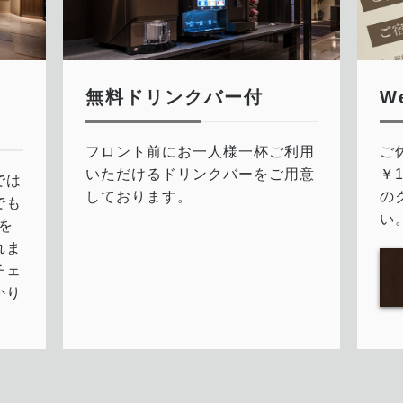
無料ドリンクバー付
W
フロント前にお一人様一杯ご利用
ご
いただけるドリンクバーをご用意
￥
では
しております。
の
でも
い
を
れま
チェ
かり