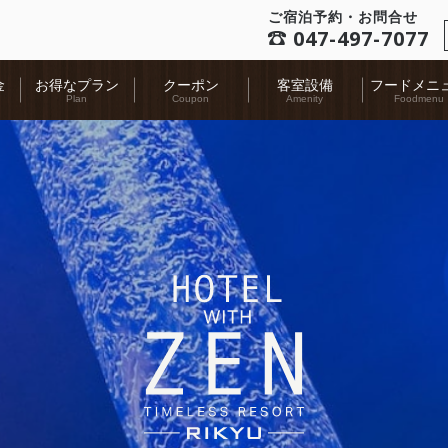
ご宿泊予約・お問合せ
047-497-7077
金
お得なプラン
クーポン
客室設備
フードメニ