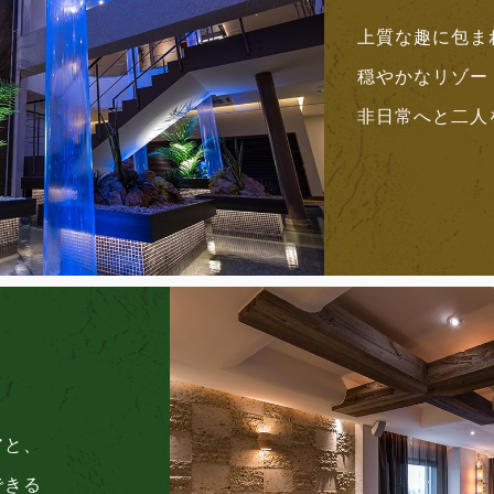
上質な趣に包ま
穏やかなリゾー
非日常へと二人
アと、
できる